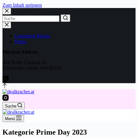
Zum Inhalt springen
No
results
Gutenberg Blocks
Pages
Physical Address
304 North Cardinal St.
Dorchester Center, MA 02124
Suche
Menü
Kategorie
Prime Day 2023